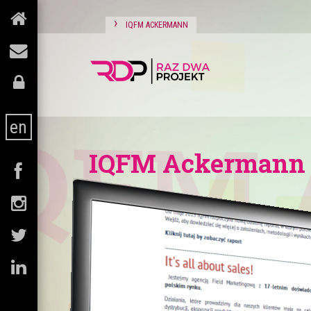
›
IQFM ACKERMANN
QFM A
en
IQFM Ackermann