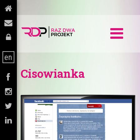
en
Cisowianka